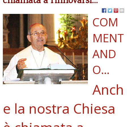
chiamata a rinnovarsi…
COM
MENT
AND
O…
Anch
e la nostra Chiesa