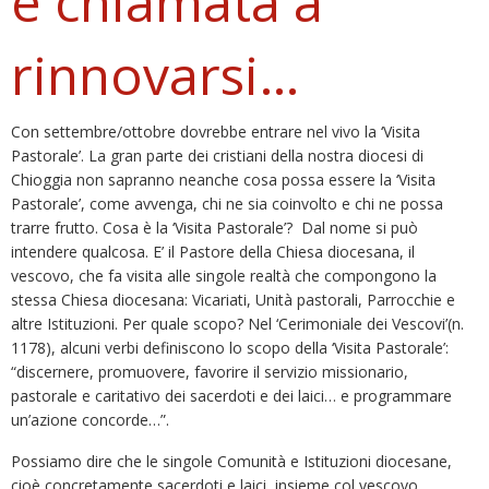
è chiamata a
rinnovarsi…
Con settembre/ottobre dovrebbe entrare nel vivo la ‘Visita
Pastorale’. La gran parte dei cristiani della nostra diocesi di
Chioggia non sapranno neanche cosa possa essere la ‘Visita
Pastorale’, come avvenga, chi ne sia coinvolto e chi ne possa
trarre frutto. Cosa è la ‘Visita Pastorale’? Dal nome si può
intendere qualcosa. E’ il Pastore della Chiesa diocesana, il
vescovo, che fa visita alle singole realtà che compongono la
stessa Chiesa diocesana: Vicariati, Unità pastorali, Parrocchie e
altre Istituzioni. Per quale scopo? Nel ‘Cerimoniale dei Vescovi’(n.
1178), alcuni verbi definiscono lo scopo della ‘Visita Pastorale’:
“discernere, promuovere, favorire il servizio missionario,
pastorale e caritativo dei sacerdoti e dei laici… e programmare
un’azione concorde…”.
Possiamo dire che le singole Comunità e Istituzioni diocesane,
cioè concretamente sacerdoti e laici, insieme col vescovo