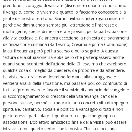
prendono il coraggio di valutare (discernere) quanto conosciamo
il Vangelo, come lo viviamo e quanto lo facciamo conoscere alla
gente del nostro territorio. Siamo invitati a interrogarci insieme
perché va diminuendo sempre più l’attenzione e l’interesse di
molta gente, specie di mezza età e giovani, per la partecipazione
alla vita ecclesiale. Fa ancora eccezione la richiesta dei sacramenti
dell’iniziazione cristiana (Battesimo, Cresima e prima Comunione)
la cui frequenza però poi ha scarso o nullo seguito. A questa
‘lettura della situazione’ sarebbe bello che partecipassero anche
quanti sono scontenti dell’azione della Chiesa, ma che avrebbero
qualche cosa di meglio da chiedere, da proporre e da attendere.
La visita pastorale non dovrebbe fermarsi alla coraggiosa e
veritiera analisi della situazione, ma passare poi, col contributo di
tutti, a “promuovere e favorire il servizio di annuncio del vangelo e
di accompagnamento di crescita della vita ‘evangelica’” delle
persone stesse, perché si traduca in una concreta vita di impegno
spirituale, caritativo, sociale e politico a vantaggio di tutti e non
per interesse particolare di qualcuno o di qualche gruppo o
associazione. L’obiettivo ambizioso finale della ‘Visita’ può essere
intravvisto nel quarto verbo: che la nostra Chiesa diocesana