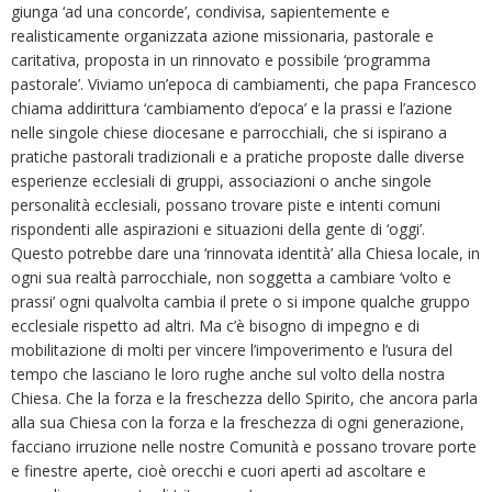
giunga ‘ad una concorde’, condivisa, sapientemente e
realisticamente organizzata azione missionaria, pastorale e
caritativa, proposta in un rinnovato e possibile ‘programma
pastorale’. Viviamo un’epoca di cambiamenti, che papa Francesco
chiama addirittura ‘cambiamento d’epoca’ e la prassi e l’azione
nelle singole chiese diocesane e parrocchiali, che si ispirano a
pratiche pastorali tradizionali e a pratiche proposte dalle diverse
esperienze ecclesiali di gruppi, associazioni o anche singole
personalità ecclesiali, possano trovare piste e intenti comuni
rispondenti alle aspirazioni e situazioni della gente di ‘oggi’.
Questo potrebbe dare una ‘rinnovata identità’ alla Chiesa locale, in
ogni sua realtà parrocchiale, non soggetta a cambiare ‘volto e
prassi’ ogni qualvolta cambia il prete o si impone qualche gruppo
ecclesiale rispetto ad altri. Ma c’è bisogno di impegno e di
mobilitazione di molti per vincere l’impoverimento e l’usura del
tempo che lasciano le loro rughe anche sul volto della nostra
Chiesa. Che la forza e la freschezza dello Spirito, che ancora parla
alla sua Chiesa con la forza e la freschezza di ogni generazione,
facciano irruzione nelle nostre Comunità e possano trovare porte
e finestre aperte, cioè orecchi e cuori aperti ad ascoltare e