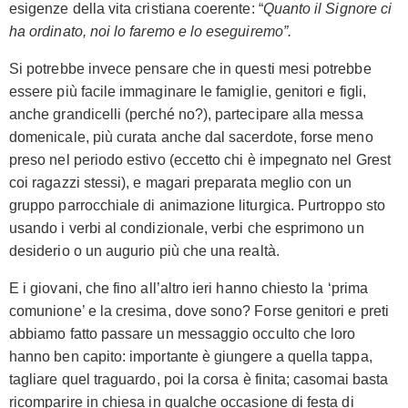
esigenze della vita cristiana coerente: “
Quanto il Signore ci
ha ordinato, noi lo faremo e lo eseguiremo”.
Si potrebbe invece pensare che in questi mesi potrebbe
essere più facile immaginare le famiglie, genitori e figli,
anche grandicelli (perché no?), partecipare alla messa
domenicale, più curata anche dal sacerdote, forse meno
preso nel periodo estivo (eccetto chi è impegnato nel Grest
coi ragazzi stessi), e magari preparata meglio con un
gruppo parrocchiale di animazione liturgica. Purtroppo sto
usando i verbi al condizionale, verbi che esprimono un
desiderio o un augurio più che una realtà.
E i giovani, che fino all’altro ieri hanno chiesto la ‘prima
comunione’ e la cresima, dove sono? Forse genitori e preti
abbiamo fatto passare un messaggio occulto che loro
hanno ben capito: importante è giungere a quella tappa,
tagliare quel traguardo, poi la corsa è finita; casomai basta
ricomparire in chiesa in qualche occasione di festa di