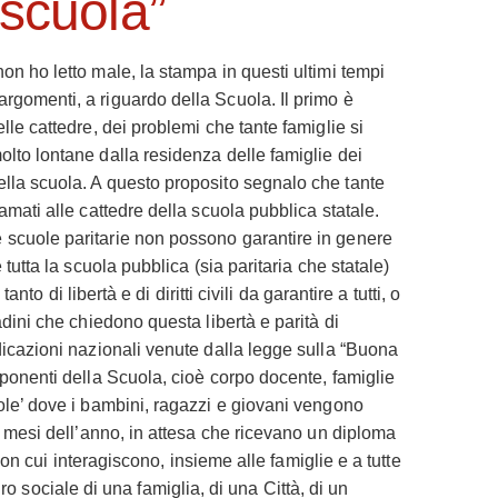
scuola”
on ho letto male, la stampa in questi ultimi tempi
rgomenti, a riguardo della Scuola. Il primo è
lle cattedre, dei problemi che tante famiglie si
olto lontane dalla residenza delle famiglie dei
ella scuola. A questo proposito segnalo che tante
amati alle cattedre della scuola pubblica statale.
 scuole paritarie non possono garantire in genere
tutta la scuola pubblica (sia paritaria che statale)
nto di libertà e di diritti civili da garantire a tutti, o
adini che chiedono questa libertà e parità di
dicazioni nazionali venute dalla legge sulla “Buona
mponenti della Scuola, cioè corpo docente, famiglie
sole’ dove i bambini, ragazzi e giovani vengono
ni mesi dell’anno, in attesa che ricevano un diploma
con cui interagiscono, insieme alle famiglie e a tutte
dro sociale di una famiglia, di una Città, di un