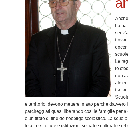
an
Anche 
ha par
senz’a
trovan
docent
scuole
Le rag
lo ste
non avr
almeno
tratta
Scuola
e territorio, devono mettere in atto perché davvero
parcheggiati quasi liberando così le famiglie per a
o un titolo di fine dell’obbligo scolastico. La scuol
le altre strutture e istituzioni sociali e culturali e