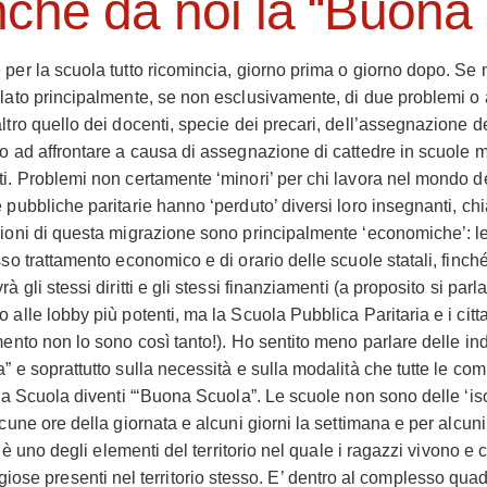
che da noi la “Buona 
per la scuola tutto ricomincia, giorno prima o giorno dopo. Se n
lato principalmente, se non esclusivamente, di due problemi o a
ltro quello dei docenti, specie dei precari, dell’assegnazione de
o ad affrontare a causa di assegnazione di cattedre in scuole m
i. Problemi non certamente ‘minori’ per chi lavora nel mondo d
 pubbliche paritarie hanno ‘perduto’ diversi loro insegnanti, chi
ioni di questa migrazione sono principalmente ‘economiche’: le
sso trattamento economico e di orario delle scuole statali, finché 
à gli stessi diritti e gli stessi finanziamenti (a proposito si parla ta
 alle lobby più potenti, ma la Scuola Pubblica Paritaria e i citt
mento non lo sono così tanto!). Ho sentito meno parlare delle in
” e soprattutto sulla necessità e sulla modalità che tutte le co
 la Scuola diventi “‘Buona Scuola”. Le scuole non sono delle ‘i
lcune ore della giornata e alcuni giorni la settimana e per alcu
a è uno degli elementi del territorio nel quale i ragazzi vivono e 
 religiose presenti nel territorio stesso. E’ dentro al complesso qua