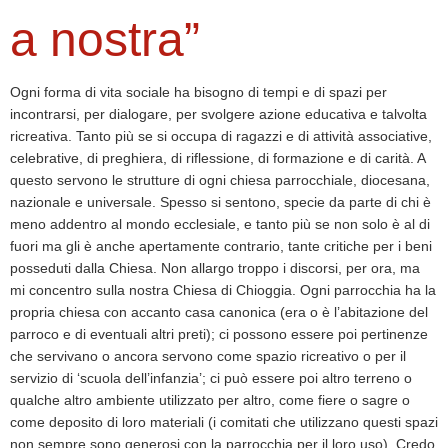
a nostra”
Ogni forma di vita sociale ha bisogno di tempi e di spazi per
incontrarsi, per dialogare, per svolgere azione educativa e talvolta
ricreativa. Tanto più se si occupa di ragazzi e di attività associative,
celebrative, di preghiera, di riflessione, di formazione e di carità. A
questo servono le strutture di ogni chiesa parrocchiale, diocesana,
nazionale e universale. Spesso si sentono, specie da parte di chi è
meno addentro al mondo ecclesiale, e tanto più se non solo è al di
fuori ma gli è anche apertamente contrario, tante critiche per i beni
posseduti dalla Chiesa. Non allargo troppo i discorsi, per ora, ma
mi concentro sulla nostra Chiesa di Chioggia. Ogni parrocchia ha la
propria chiesa con accanto casa canonica (era o è l’abitazione del
parroco e di eventuali altri preti); ci possono essere poi pertinenze
che servivano o ancora servono come spazio ricreativo o per il
servizio di ‘scuola dell’infanzia’; ci può essere poi altro terreno o
qualche altro ambiente utilizzato per altro, come fiere o sagre o
come deposito di loro materiali (i comitati che utilizzano questi spazi
non sempre sono generosi con la parrocchia per il loro uso). Credo