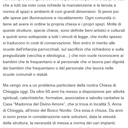
che a tutti sia noto cosa richiede la manutenzione e la tenuta a
norma di spazi e ambienti di così grandi dimensioni. Si pensi poi
alle spese per illuminazione e riscaldamento. Ogni comunità ci
tiene ad avere in ordine la propria chiesa e i propri spazi. Molte di
queste strutture, specie chiese, sono definite beni artistici e culturali
e quindi sono sottoposte a tutti i vincoli di legge, che molto spesso
si traducono in costi di conservazione. Non entro in merito alle
scuole dell’infanzia parrocchiali, sul sacrificio che richiedono e sulla
pregiudiziale (vecchia e ideologica…) che non vuole riconoscere ai
bambini che le frequentano e al personale che vi lavora pari dignità
dei bambini che frequentano o del personale che lavora nelle
scuole comunali o statali.
Ma vengo ora a un problema particolare della nostra Chiesa di
Chioggia oggi. Da oltre 50 anni ha messo a disposizione per attività
spirituali, catechistiche, formative, associative e talvolta caritative la
Casa “Madonna del Divino Amore”, che si trova in località S. Anna
di Chioggia, all’inizio del Bosco Nordio. Ora essa è chiusa. Da anni
si sono prese in considerazione varie soluzioni, data la vetustà
della struttura, la necessità di messa a norma dei vari impianti,