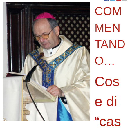
COM
MEN
TAND
O…
Cos
e di
“cas