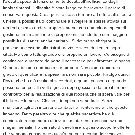
l’elevata spesa di funzionamento dovuta all’inefficienza degli
impianti stessi. Il dibattito è stato lungo ed è prevalso il parere di
conservare questa Casa perché possa tornare ad offrire alla nostra
Chiesa la possibilità di continuare a svolgere le stesse attività sul
territorio, senza andare troppo lontano, con una minore spesa di
gestione, in un ambiente di proporzioni più ridotte e con maggiori
possibilità di servizi anche caritativi. Si dovranno sbrigare le
pratiche necessarie alla ristrutturazione secondo i criteri sopra
citati. Ma come tutti, quando ci si propone un lavoro, c’è bisogno di
cominciare a mettere da parte il necessario per affrontare la spesa.
Quanto abbiamo non basta certamente. Non siamo ancora in
grado di quantificare la spesa, ma non sarà piccola. Rivolgo quindi
l’invito che ho già rivolto ai sacerdoti, a quanti possono e quando
possono, un po’ alla volta, goccia dopo goccia, a donare il proprio
contributo per la realizzazione di quest’opera che si spera utile per
il futuro della nostra Chiesa. I tempi non sono facili. Senza
rinunciare agli altri interventi caritativi, affronteremo anche questo
impegno. Devo peraltro dire che qualche sacerdote ha già
cominciato a rispondere all’invito e ne daremo rendicontazione,
magari mensile. Ho pensato di devolvere a questo scopo le offerte
che vengono consegnate quest’anno per la carità del vescovo in