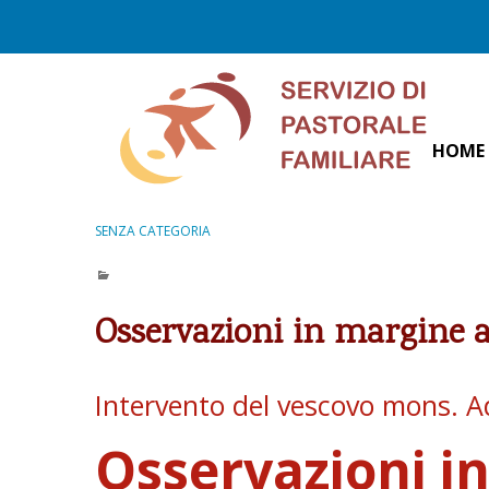
S
k
i
p
t
o
HOME
c
o
n
SENZA CATEGORIA
t
e
n
Osservazioni in margine 
t
Intervento del vescovo mons. A
Osservazioni i