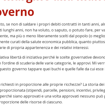
overno
esto, se non di saldare i propri debiti contratti in tanti anni,
i lunghi anni, non ha voluto, o saputo, o potuto fare, per va
nte, ma più o meno liberamente scelti dal popolo (o meglio s
vamente curati della salute economica pubblica, quanto piuttos
arie di propria appartenenza e dei relativi interessi.
ativa libertà di iniziativa perché le scelte governative dev
e l’ordine di scuderia delle varie categorie, le approvi. Mi ve
sto governo tappare quei buchi e quelle falle da cui esce in
e richiesti in proporzione alle proprie ricchezze? La storia dei
roporzionata (stipendi, parcelle, pensioni, incentivi, privile
e perché siano approvati e una volta approvati nessuno può p
porzione delle risorse di ciascuno.