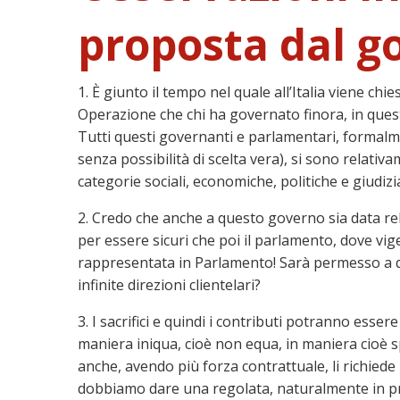
proposta dal g
1. È giunto il tempo nel quale all’Italia viene chi
Operazione che chi ha governato finora, in quest
Tutti questi governanti e parlamentari, formalme
senza possibilità di scelta vera), si sono relati
categorie sociali, economiche, politiche e giudizi
2. Credo che anche a questo governo sia data rel
per essere sicuri che poi il parlamento, dove vig
rappresentata in Parlamento! Sarà permesso a que
infinite direzioni clientelari?
3. I sacrifici e quindi i contributi potranno esser
maniera iniqua, cioè non equa, in maniera cioè sp
anche, avendo più forza contrattuale, li richied
dobbiamo dare una regolata, naturalmente in pro