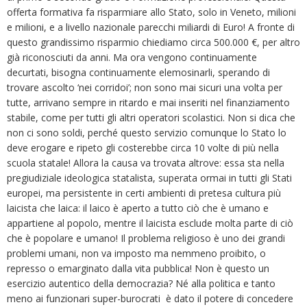
offerta formativa fa risparmiare allo Stato, solo in Veneto, milioni
e milioni, e a livello nazionale parecchi miliardi di Euro! A fronte di
questo grandissimo risparmio chiediamo circa 500.000 €, per altro
già riconosciuti da anni. Ma ora vengono continuamente
decurtati, bisogna continuamente elemosinarli, sperando di
trovare ascolto ‘nei corridoi’; non sono mai sicuri una volta per
tutte, arrivano sempre in ritardo e mai inseriti nel finanziamento
stabile, come per tutti gli altri operatori scolastici. Non si dica che
non ci sono soldi, perché questo servizio comunque lo Stato lo
deve erogare e ripeto gli costerebbe circa 10 volte di più nella
scuola statale! Allora la causa va trovata altrove: essa sta nella
pregiudiziale ideologica statalista, superata ormai in tutti gli Stati
europei, ma persistente in certi ambienti di pretesa cultura più
laicista che laica: il laico è aperto a tutto ciò che è umano e
appartiene al popolo, mentre il laicista esclude molta parte di ciò
che è popolare e umano! Il problema religioso è uno dei grandi
problemi umani, non va imposto ma nemmeno proibito, o
represso o emarginato dalla vita pubblica! Non è questo un
esercizio autentico della democrazia? Né alla politica e tanto
meno ai funzionari super-burocrati è dato il potere di concedere