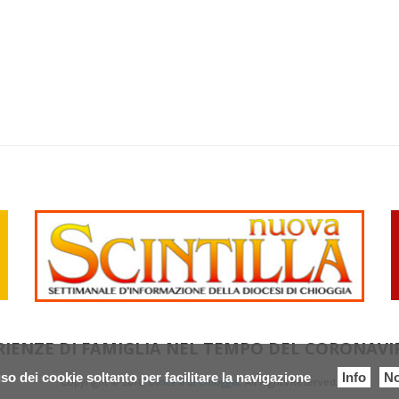
RIENZE DI FAMIGLIA NEL TEMPO DEL CORONAVI
so dei cookie soltanto per facilitare la navigazione
Info
No
Copyright © 2018.
Diocesi di Chioggia.
All Rights Reserved.