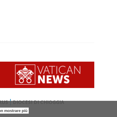
RUS
DIOCESI DI CHIOGGIA
n mostrare più