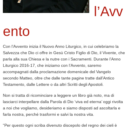
l’Avv
ento
Con l’Avvento inizia il Nuovo Anno Liturgico, in cui celebriamo la
Salvezza che Dio ci offre in Ges
ù
Cristo Figlio di Dio, il Vivente, che
parla alla sua Chiesa e la nutre con i Sacramenti. Durante l’Anno
Liturgico 2016-17, che iniziamo con l’Avvento, saremo
accompagnati dalla proclamazione domenicale del Vangelo
secondo Matteo, oltre che dalle tante pagine tratte dall’Antico
Testamento, dalle Lettere o da altri Scritti degli Apostoli.
Non si tratta di ricominciare a leggere un libro gi
à
noto, ma di
lasciarci interpellare dalla Parola di Dio ‘viva ed eterna’ oggi rivolta
a noi che vogliamo, desideriamo e siamo disposti ad ascoltarla e
farla nostra, perch
é
trasformi e salvi la nostra vita.
“Per questo ogni scriba divenuto discepolo del regno dei cieli
è