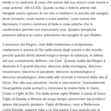
simile a un padrone di casa che estrae dal suo tesoro cose nuove e
cose antiche” (Mt 13,53). Questo scriba o lettore attento del
Vangelo siamo ognuno di noi che ci mettiamo in ascolto del vangelo
dove troviamo ‘cose nuove e cose antiche’, cose nuove che
illuminano il nostro cammino di fede e cose antiche che lo
confermano perch
é
non tramontano mai. Quattro tematiche
possono attirare la nostra attenzione nel vangelo di san Matteo.
L’annuncio del Regno, cio
è
della misteriosa e progressiva
rivelazione e azione di Dio nella storia degli uomini e del mondo,
perch
é
questa storia diventi luogo e tempo di salvezza, in attesa
del suo compimento definivo ‘nei Cieli’. Questa realt
à
del Regno
è
illustrata in 5 grandi discorsi: discorso della montagna, discorso
missionario, discorso in parabole, discorso ecclesiologico e
discorso escatologico, intercalati alle vicende e miracoli della vita di
Ges
ù
, fino alla sua passione, morte e risurrezione. Gradualmente
l’evangelista vuole portarci a rinnovare la nostra fede in Ges
ù
,
Cristo e Figlio di Dio. Fin dalle prime righe Matteo ci parla di Ges
ù
Figlio di Davide e Messia da lungo tempo annunciato dai profeti e
atteso dal popolo giudaico, Figlio di Abramo, nato a Betlemme,
come Davide, pastore mite e re che pasce il suo popolo con la