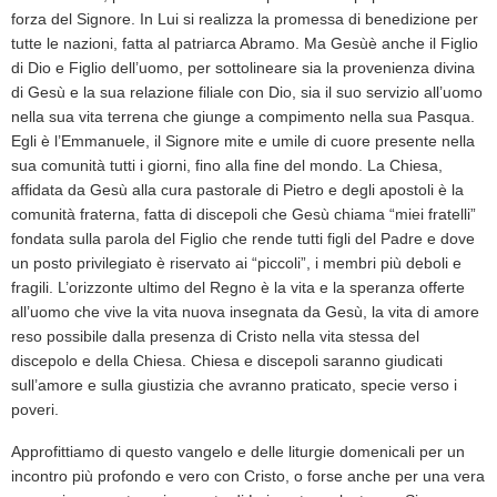
forza del Signore. In Lui si realizza la promessa di benedizione per
tutte le nazioni, fatta al patriarca Abramo. Ma Ges
ù
è
anche il Figlio
di Dio e Figlio dell’uomo, per sottolineare sia la provenienza divina
di Ges
ù
e la sua relazione filiale con Dio, sia il suo servizio all’uomo
nella sua vita terrena che giunge a compimento nella sua Pasqua.
Egli
è
l’Emmanuele, il Signore mite e umile di cuore presente nella
sua comunit
à
tutti i giorni, fino alla fine del mondo. La Chiesa,
affidata da Ges
ù
alla cura pastorale di Pietro e degli apostoli
è
la
comunit
à
fraterna, fatta di discepoli che Ges
ù
chiama “miei fratelli”
fondata sulla parola del Figlio che rende tutti figli del Padre e dove
un posto privilegiato
è
riservato ai “piccoli”, i membri pi
ù
deboli e
fragili. L’orizzonte ultimo del Regno
è
la vita e la speranza offerte
all’uomo che vive la vita nuova insegnata da Ges
ù
, la vita di amore
reso possibile dalla presenza di Cristo nella vita stessa del
discepolo e della Chiesa. Chiesa e discepoli saranno giudicati
sull’amore e sulla giustizia che avranno praticato, specie verso i
poveri.
Approfittiamo di questo vangelo e delle liturgie domenicali per un
incontro pi
ù
profondo e vero con Cristo, o forse anche per una vera