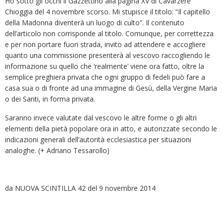
Ho sotto gli occhi il Gazzettino alla pagina XV di Cavarzere
Chioggia del 4 novembre scorso. Mi stupisce il titolo: “Il capitello
della Madonna diventerà un luogo di culto”. Il contenuto
dell’articolo non corrisponde al titolo. Comunque, per correttezza
e per non portare fuori strada, invito ad attendere e accogliere
quanto una commissione presenterà al vescovo raccogliendo le
informazione su quello che ‘realmente’ viene ora fatto, oltre la
semplice preghiera privata che ogni gruppo di fedeli può fare a
casa sua o di fronte ad una immagine di Gesù, della Vergine Maria
o dei Santi, in forma privata.
Saranno invece valutate dal vescovo le altre forme o gli altri
elementi della pietà popolare ora in atto, e autorizzate secondo le
indicazioni generali dell’autorità ecclesiastica per situazioni
analoghe. (+ Adriano Tessarollo)
da NUOVA SCINTILLA 42 del 9 novembre 2014